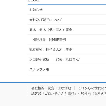
お知らせ
会社及び製品について
庭木 樹木（低中高木）事例
樹幹埋設 K568P事例
観葉植物、鉢植えの木 事例
浜口緑研究所 （代表：浜口育弘）
スタッフメモ
会社概要・認定・主な活動
これからの世代の
紙芝居『ゴロハチさんと妖精』～酸性雨（石炭火