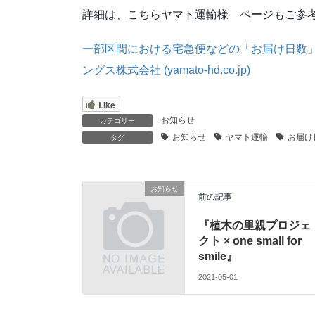
詳細は、こちらヤマト運輸様 ページもご参
一部区間における宅急便などの「お届け日数」
ングス株式会社 (yamato-hd.co.jp)
Like
お知らせ
カテゴリー
お知らせ
ヤマト運輸
お届け
タグ
お知らせ
前の記事
『植木の里親プロジェ
クト × one small for
smile』
2021-05-01