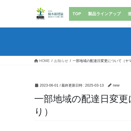
コ
ナ
ン
ビ
TOP
製品ラインアップ
テ
ゲ
ン
ー
ツ
シ
へ
ョ
ス
ン
キ
に
ッ
移
HOME
お知らせ
一部地域の配達日変更について（ヤ
プ
動
2023-06-01
/ 最終更新日時 :
2025-03-13
new
一部地域の配達日変更
り）