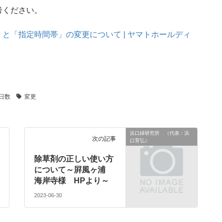
考ください。
と「指定時間帯」の変更について | ヤマトホールディ
日数
変更
浜口緑研究所 （代表：浜
次の記事
口育弘）
除草剤の正しい使い方
について～屛風ヶ浦
海岸寺様 HPより～
2023-06-30