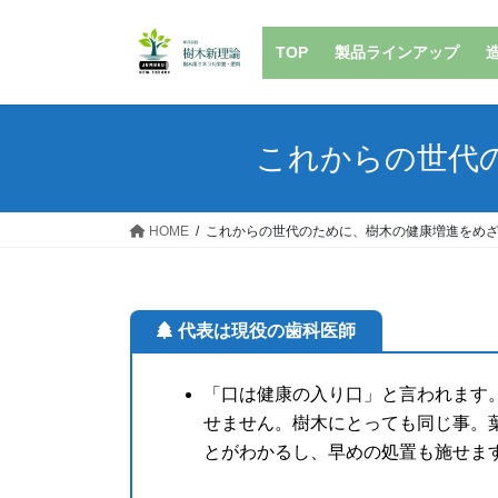
コ
ナ
ン
ビ
TOP
製品ラインアップ
テ
ゲ
ン
ー
ツ
シ
へ
ョ
これからの世代
ス
ン
キ
に
ッ
移
HOME
これからの世代のために、樹木の健康増進をめ
プ
動
代表は現役の歯科医師
「口は健康の入り口」と言われます
せません。樹木にとっても同じ事。
とがわかるし、早めの処置も施せま