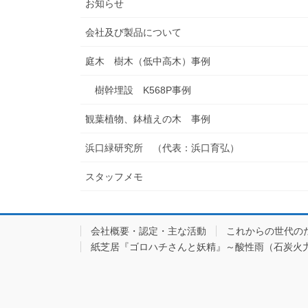
お知らせ
会社及び製品について
庭木 樹木（低中高木）事例
樹幹埋設 K568P事例
観葉植物、鉢植えの木 事例
浜口緑研究所 （代表：浜口育弘）
スタッフメモ
会社概要・認定・主な活動
これからの世代の
紙芝居『ゴロハチさんと妖精』～酸性雨（石炭火