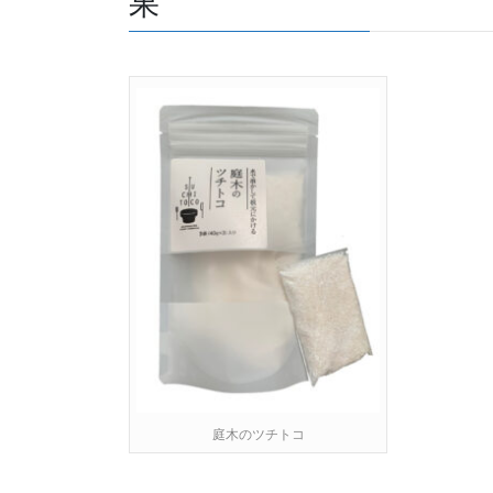
果
庭木のツチトコ