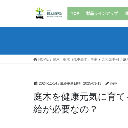
コ
ナ
ン
ビ
TOP
製品ラインアップ
テ
ゲ
ン
ー
ツ
シ
へ
ョ
ス
ン
キ
に
ッ
移
HOME
庭木 樹木（低中高木）事例
ご相談事例
庭
プ
動
2024-11-14
/ 最終更新日時 :
2025-03-13
new
庭木を健康元気に育て
給が必要なの？