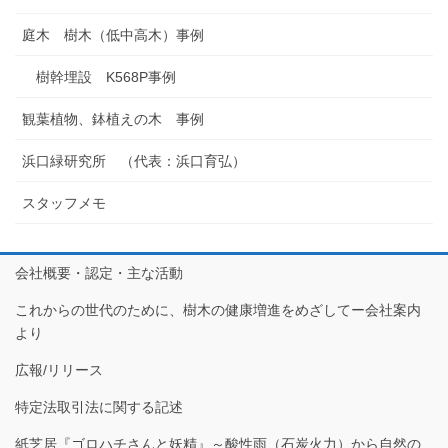
庭木 樹木（低中高木）事例
樹幹埋設 K568P事例
観葉植物、鉢植えの木 事例
浜口緑研究所 （代表：浜口育弘）
スタッフメモ
会社概要・認定・主な活動
これからの世代のために、樹木の健康増進をめざしてー会社案内
より
広報/リリース
特定法取引法に関する記述
紙芝居『ゴロハチさんと妖精』～酸性雨（石炭火力）から自然の