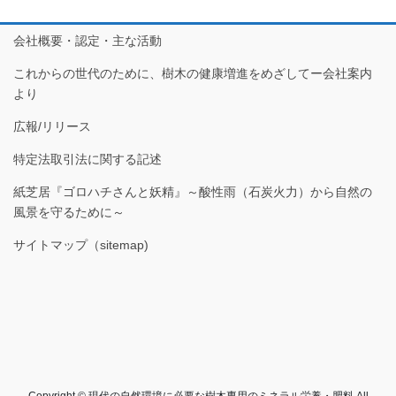
会社概要・認定・主な活動
これからの世代のために、樹木の健康増進をめざしてー会社案内
より
広報/リリース
特定法取引法に関する記述
紙芝居『ゴロハチさんと妖精』～酸性雨（石炭火力）から自然の
風景を守るために～
サイトマップ（sitemap)
Copyright © 現代の自然環境に必要な樹木専用のミネラル栄養・肥料 All