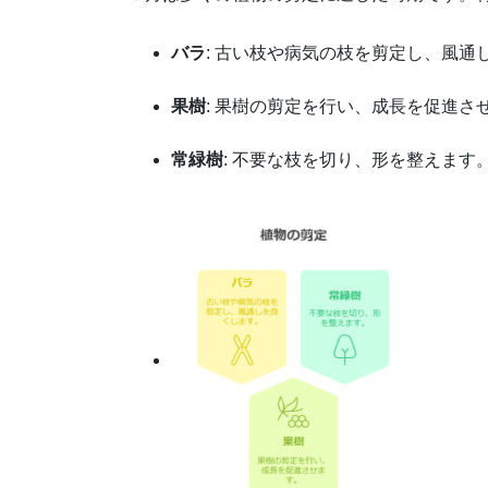
バラ
: 古い枝や病気の枝を剪定し、風通
果樹
: 果樹の剪定を行い、成長を促進さ
常緑樹
: 不要な枝を切り、形を整えます