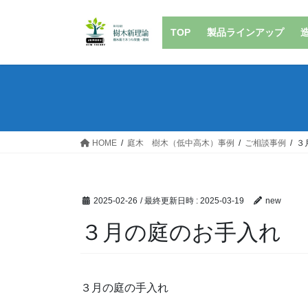
コ
ナ
ン
ビ
TOP
製品ラインアップ
テ
ゲ
ン
ー
ツ
シ
へ
ョ
ス
ン
キ
に
ッ
移
HOME
庭木 樹木（低中高木）事例
ご相談事例
３
プ
動
2025-02-26
/ 最終更新日時 :
2025-03-19
new
３月の庭のお手入れ
３月の庭の手入れ