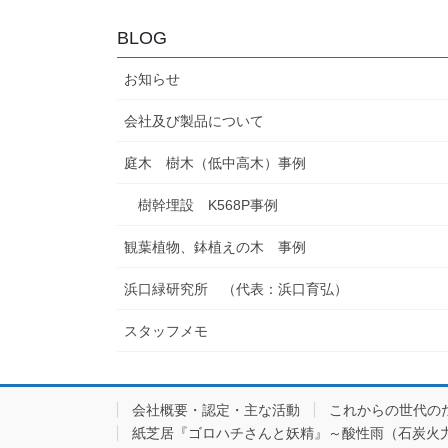
BLOG
お知らせ
会社及び製品について
庭木 樹木（低中高木）事例
樹幹埋設 K568P事例
観葉植物、鉢植えの木 事例
浜口緑研究所 （代表：浜口育弘）
スタッフメモ
会社概要・認定・主な活動
これからの世代の
紙芝居『ゴロハチさんと妖精』～酸性雨（石炭火