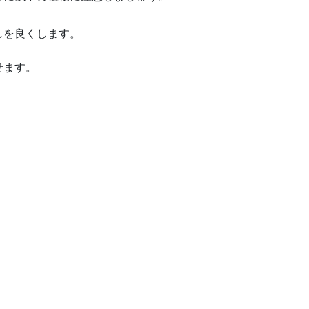
しを良くします。
せます。
。