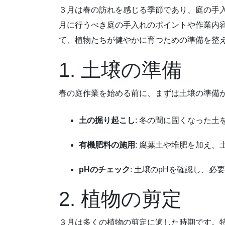
３月は春の訪れを感じる季節であり、庭の手
月に行うべき庭の手入れのポイントや作業内
て、植物たちが健やかに育つための準備を整
1. 土壌の準備
春の庭作業を始める前に、まずは土壌の準備
土の掘り起こし
: 冬の間に固くなった
有機肥料の施用
: 腐葉土や堆肥を加え
pHのチェック
: 土壌のpHを確認し、
2. 植物の剪定
３月は多くの植物の剪定に適した時期です。