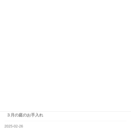
【営業時間】 平日 月～金
＊土日祝日、夏季、年末年始休業
松の剪定について
2025-03-19
３月の庭のお手入れ
2025-02-26