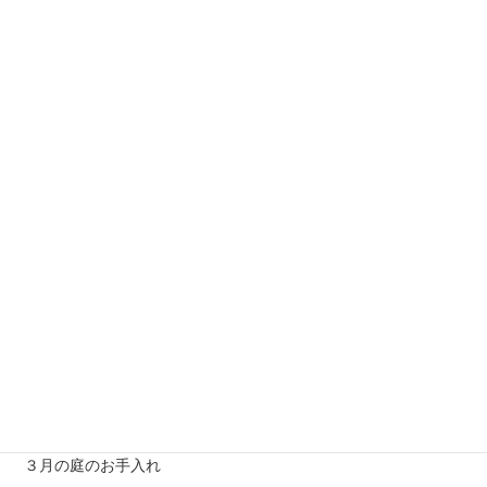
【営業時間】 平日 月～金
＊土日祝日、夏季、年末年始休業
松の剪定について
2025-03-19
３月の庭のお手入れ