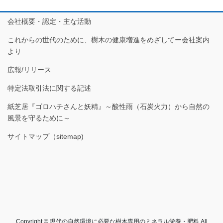
会社概要・認定・主な活動
これからの世代のために、樹木の健康増進をめざしてー会社案内
より
広報/リリース
特定法取引法に関する記述
紙芝居『ゴロハチさんと妖精』～酸性雨（石炭火力）から自然の
風景を守るために～
サイトマップ（sitemap)
Copyright © 現代の自然環境に必要な樹木専用のミネラル栄養・肥料 All