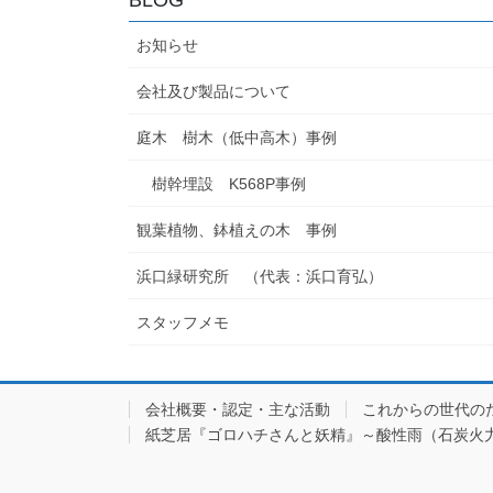
お知らせ
会社及び製品について
庭木 樹木（低中高木）事例
樹幹埋設 K568P事例
観葉植物、鉢植えの木 事例
浜口緑研究所 （代表：浜口育弘）
スタッフメモ
会社概要・認定・主な活動
これからの世代の
紙芝居『ゴロハチさんと妖精』～酸性雨（石炭火