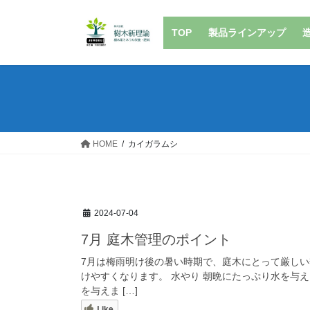
コ
ナ
ン
ビ
TOP
製品ラインアップ
テ
ゲ
ン
ー
ツ
シ
へ
ョ
ス
ン
キ
に
ッ
移
HOME
カイガラムシ
プ
動
2024-07-04
7月 庭木管理のポイント
7月は梅雨明け後の暑い時期で、庭木にとって厳し
けやすくなります。 水やり 朝晩にたっぷり水を与
を与えま […]
Like