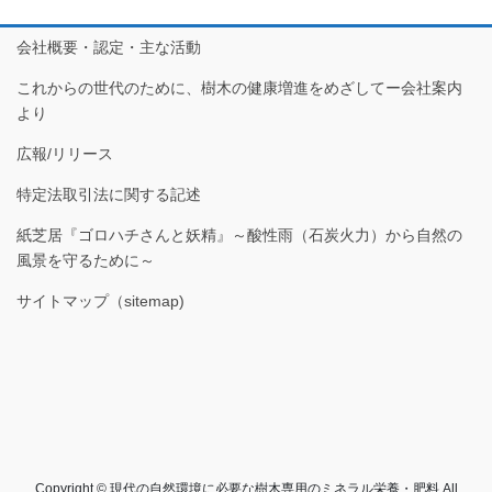
会社概要・認定・主な活動
これからの世代のために、樹木の健康増進をめざしてー会社案内
より
広報/リリース
特定法取引法に関する記述
紙芝居『ゴロハチさんと妖精』～酸性雨（石炭火力）から自然の
風景を守るために～
サイトマップ（sitemap)
Copyright © 現代の自然環境に必要な樹木専用のミネラル栄養・肥料 All