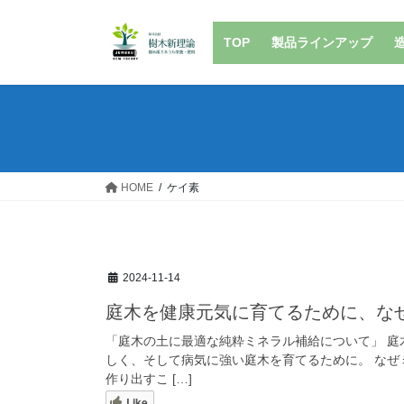
コ
ナ
ン
ビ
TOP
製品ラインアップ
テ
ゲ
ン
ー
ツ
シ
へ
ョ
ス
ン
キ
に
ッ
移
HOME
ケイ素
プ
動
2024-11-14
庭木を健康元気に育てるために、な
「庭木の土に最適な純粋ミネラル補給について」 
しく、そして病気に強い庭木を育てるために。 なぜ
作り出すこ […]
Like