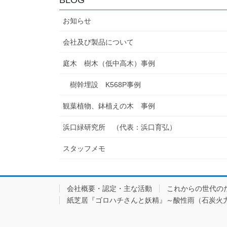
お知らせ
会社及び製品について
庭木 樹木（低中高木）事例
樹幹埋設 K568P事例
観葉植物、鉢植えの木 事例
浜口緑研究所 （代表：浜口育弘）
スタッフメモ
会社概要・認定・主な活動
これからの世代の
紙芝居『ゴロハチさんと妖精』～酸性雨（石炭火