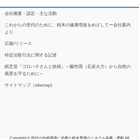
会社概要・認定・主な活動
これからの世代のために、樹木の健康増進をめざしてー会社案内
より
広報/リリース
特定法取引法に関する記述
紙芝居『ゴロハチさんと妖精』～酸性雨（石炭火力）から自然の
風景を守るために～
サイトマップ（sitemap)
Copyright © 現代の自然環境に必要な樹木専用のミネラル栄養・肥料 All