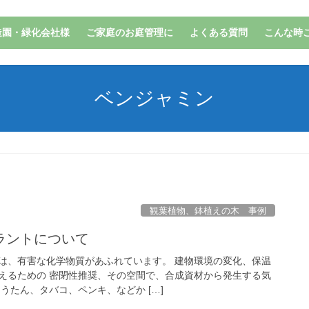
造園・緑化会社様
ご家庭のお庭管理に
よくある質問
こんな時
ベンジャミン
観葉植物、鉢植えの木 事例
ラントについて
は、有害な化学物質があふれています。 建物環境の変化、保温
えるための 密閉性推奨、その空間で、合成資材から発生する気
うたん、タバコ、ペンキ、などか […]