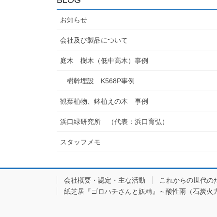
お知らせ
会社及び製品について
庭木 樹木（低中高木）事例
樹幹埋設 K568P事例
観葉植物、鉢植えの木 事例
浜口緑研究所 （代表：浜口育弘）
スタッフメモ
会社概要・認定・主な活動
これからの世代の
紙芝居『ゴロハチさんと妖精』～酸性雨（石炭火