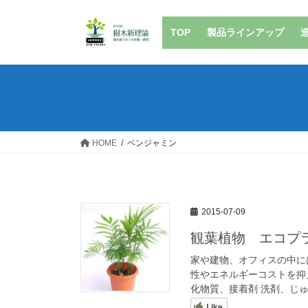
コ
ナ
ン
ビ
TOP
製品ラインアップ
テ
ゲ
ン
ー
ツ
シ
へ
ョ
ス
ン
キ
に
ッ
移
HOME
ベンジャミン
プ
動
2015-07-09
観葉植物 エコプ
家や建物、オフィスの中に
性やエネルギーコストを抑
化物質、接着剤 洗剤、じゅ
Like