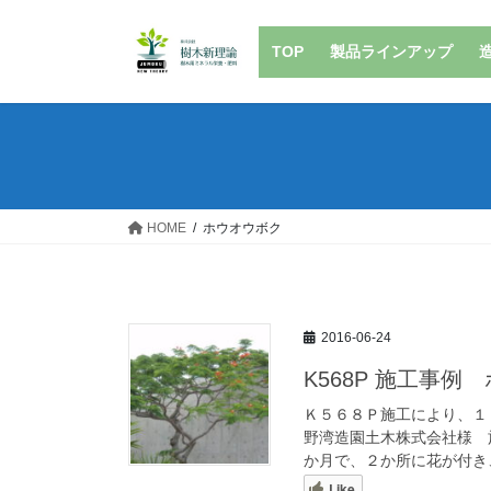
コ
ナ
ン
ビ
TOP
製品ラインアップ
テ
ゲ
ン
ー
ツ
シ
へ
ョ
ス
ン
キ
に
ッ
移
HOME
ホウオウボク
プ
動
2016-06-24
K568P 施工事
Ｋ５６８Ｐ施工により、１
野湾造園土木株式会社様 
か月で、２か所に花が付き、
Like