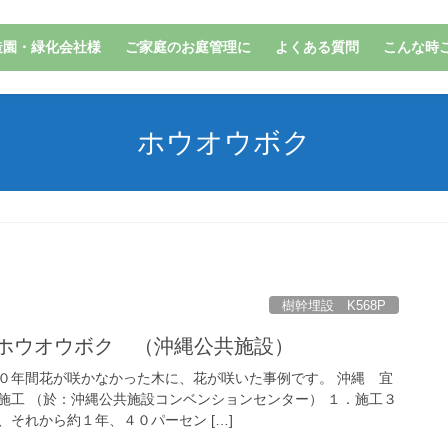
造園・緑化会社様
ご家庭のお庭管理に
よくある質問
こんな時
ホウオウボク
樹幹埋設 K568P
例 ホウオウボク （沖縄公共施設）
０年間花が咲かなかった木に、花が咲いた事例です。 沖縄 宜
施工 （於：沖縄公共施設コンベンションセンター） １．施工３
それから約１年、４０パーセン […]