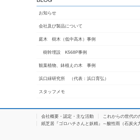
お知らせ
会社及び製品について
庭木 樹木（低中高木）事例
樹幹埋設 K568P事例
観葉植物、鉢植えの木 事例
浜口緑研究所 （代表：浜口育弘）
スタッフメモ
会社概要・認定・主な活動
これからの世代の
紙芝居『ゴロハチさんと妖精』～酸性雨（石炭火