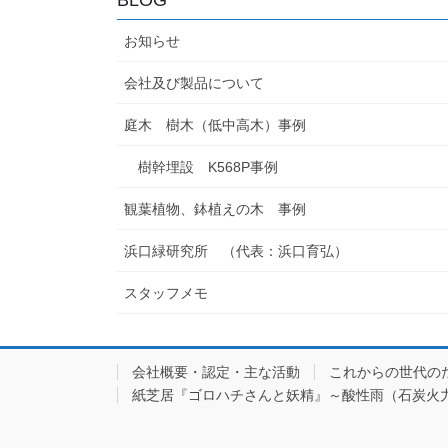
お知らせ
会社及び製品について
庭木 樹木（低中高木）事例
樹幹埋設 K568P事例
観葉植物、鉢植えの木 事例
浜口緑研究所 （代表：浜口育弘）
スタッフメモ
会社概要・認定・主な活動
これからの世代の
紙芝居『ゴロハチさんと妖精』～酸性雨（石炭火