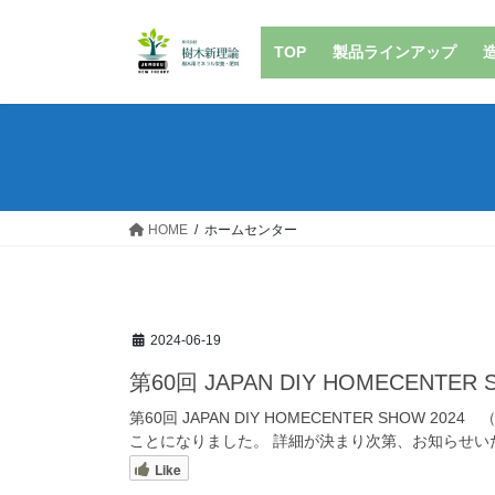
コ
ナ
ン
ビ
TOP
製品ラインアップ
テ
ゲ
ン
ー
ツ
シ
へ
ョ
ス
ン
キ
に
ッ
移
HOME
ホームセンター
プ
動
2024-06-19
第60回 JAPAN DIY HOMECENTE
第60回 JAPAN DIY HOMECENTER SHOW
ことになりました。 詳細が決まり次第、お知らせいた
Like