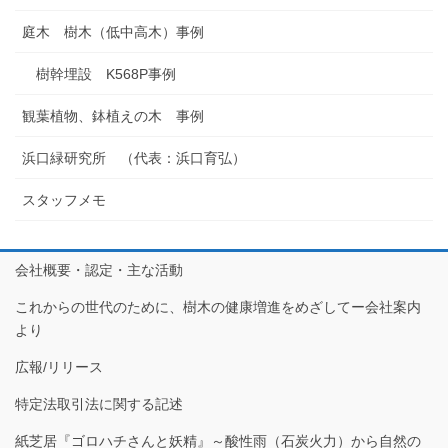
庭木 樹木（低中高木）事例
樹幹埋設 K568P事例
観葉植物、鉢植えの木 事例
浜口緑研究所 （代表：浜口育弘）
スタッフメモ
会社概要・認定・主な活動
これからの世代のために、樹木の健康増進をめざしてー会社案内
より
広報/リリース
特定法取引法に関する記述
紙芝居『ゴロハチさんと妖精』～酸性雨（石炭火力）から自然の