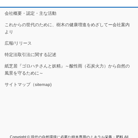
会社概要・認定・主な活動
これからの世代のために、樹木の健康増進をめざしてー会社案内
より
広報/リリース
特定法取引法に関する記述
紙芝居『ゴロハチさんと妖精』～酸性雨（石炭火力）から自然の
風景を守るために～
サイトマップ（sitemap)
Copyright © 現代の自然環境に必要な樹木専用のミネラル栄養・肥料 All