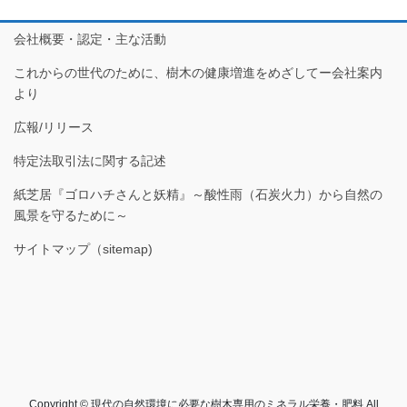
会社概要・認定・主な活動
これからの世代のために、樹木の健康増進をめざしてー会社案内
より
広報/リリース
特定法取引法に関する記述
紙芝居『ゴロハチさんと妖精』～酸性雨（石炭火力）から自然の
風景を守るために～
サイトマップ（sitemap)
Copyright © 現代の自然環境に必要な樹木専用のミネラル栄養・肥料 All