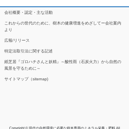
会社概要・認定・主な活動
これからの世代のために、樹木の健康増進をめざしてー会社案内
より
広報/リリース
特定法取引法に関する記述
紙芝居『ゴロハチさんと妖精』～酸性雨（石炭火力）から自然の
風景を守るために～
サイトマップ（sitemap)
Copyright © 現代の自然環境に必要な樹木専用のミネラル栄養・肥料 All