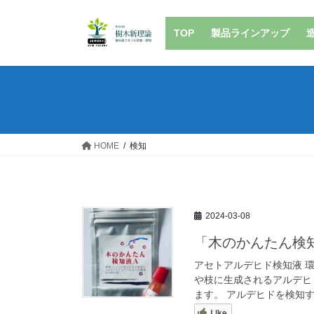
コ
ナ
ン
ビ
TOP
製品ラインアップ
テ
ゲ
ン
ー
ツ
シ
へ
ョ
ス
ン
キ
に
ッ
移
HOME
検知
プ
動
2024-03-08
「木のかんたん検
アセトアルデヒド検知液 
や枝に生成されるアルデヒ
ます。 アルデヒドを検知す
Like