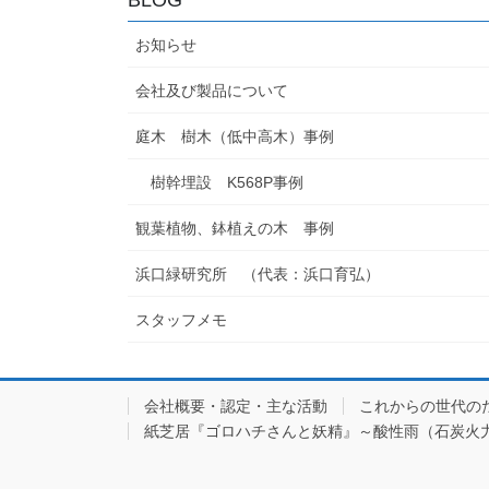
お知らせ
会社及び製品について
庭木 樹木（低中高木）事例
樹幹埋設 K568P事例
観葉植物、鉢植えの木 事例
浜口緑研究所 （代表：浜口育弘）
スタッフメモ
会社概要・認定・主な活動
これからの世代の
紙芝居『ゴロハチさんと妖精』～酸性雨（石炭火