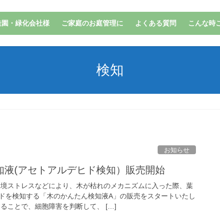
造園・緑化会社様
ご家庭のお庭管理に
よくある質問
こんな時
検知
お知らせ
知液(アセトアルデヒド検知）販売開始
環境ストレスなどにより、木が枯れのメカニズムに入った際、葉
ドを検知する「木のかんたん検知液A」の販売をスタートいたし
ることで、細胞障害を判断して、 […]