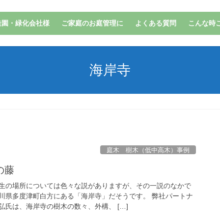
造園・緑化会社様
ご家庭のお庭管理に
よくある質問
こんな時
海岸寺
庭木 樹木（低中高木）事例
の藤
生の場所については色々な説がありますが、その一説のなかで
川県多度津町白方にある「海岸寺」だそうです。 弊社パートナ
氏は、海岸寺の樹木の数々、外構、 […]