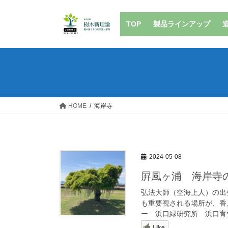
コ
ナ
ン
ビ
TOP
製品ラインアップ
テ
ゲ
ン
ー
ツ
シ
へ
ョ
ス
ン
キ
に
ッ
移
HOME
海岸寺
プ
動
2024-05-08
屛風ヶ浦 海岸寺
弘法大師（空海上人）の出
も重要視される場所が、香
ー 浜口緑研究所 浜口育弘
Like