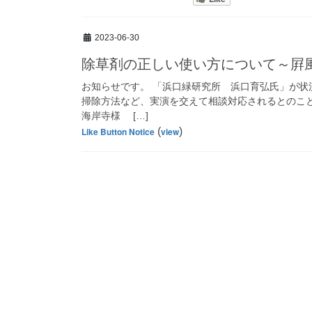
2023-06-30
除草剤の正しい使い方について～屛
お知らせです。 「浜口緑研究所 浜口育弘氏」が
掃除方法など、実演を交えて相談対応されるとのこ
海岸寺様 […]
Like Button Notice
(
view
)