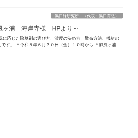
浜口緑研究所 （代表：浜口育弘）
風ヶ浦 海岸寺様 HPより～
状況に応じた除草剤の選び方、濃度の決め方、散布方法、機材の
とです。 ＊令和５年６月３０日（金）１０時から ＊屛風ヶ浦