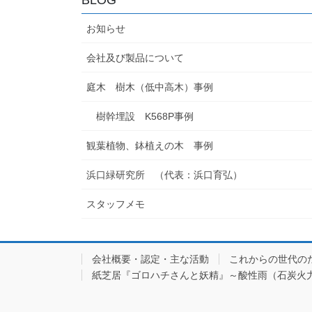
お知らせ
会社及び製品について
庭木 樹木（低中高木）事例
樹幹埋設 K568P事例
観葉植物、鉢植えの木 事例
浜口緑研究所 （代表：浜口育弘）
スタッフメモ
会社概要・認定・主な活動
これからの世代の
紙芝居『ゴロハチさんと妖精』～酸性雨（石炭火