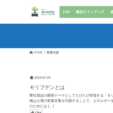
コ
ナ
ン
ビ
TOP
製品ラインアップ
テ
ゲ
ン
ー
ツ
シ
へ
ョ
ス
ン
キ
に
ッ
移
HOME
窒素代謝
プ
動
2015-07-24
モリブデンとは
弊社製品の開発テーマとしてたびたび登場する「モリ
物は土壌の窒素栄養を代謝することで、エネルギー
のためには […]
Like