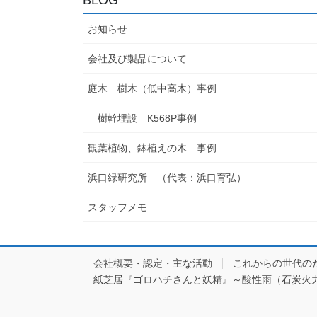
お知らせ
会社及び製品について
庭木 樹木（低中高木）事例
樹幹埋設 K568P事例
観葉植物、鉢植えの木 事例
浜口緑研究所 （代表：浜口育弘）
スタッフメモ
会社概要・認定・主な活動
これからの世代の
紙芝居『ゴロハチさんと妖精』～酸性雨（石炭火