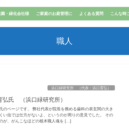
造園・緑化会社様
ご家庭のお庭管理に
よくある質問
こんな時
職人
浜口緑研究所 （代表：浜口育弘）
育弘氏 （浜口緑研究所）
氏のページです。 弊社代表が院長を務める歯科の表玄関の大き
くい虫では仕方がないよ、というのが周りの意見でした。 その
が、がんこなほどの植木職人魂を […]