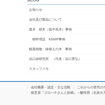
お知らせ
会社及び製品について
庭木 樹木（低中高木）事例
樹幹埋設 K568P事例
観葉植物、鉢植えの木 事例
浜口緑研究所 （代表：浜口育弘）
スタッフメモ
会社概要・認定・主な活動
これからの世代の
紙芝居『ゴロハチさんと妖精』～酸性雨（石炭火