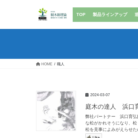
コ
ナ
ン
ビ
TOP
製品ラインアップ
テ
ゲ
ン
ー
ツ
シ
へ
ョ
ス
ン
キ
に
ッ
移
HOME
職人
プ
動
2024-03-07
庭木の達人 浜口
弊社パートナー 浜口育弘
な松がかれそうになり、松
松を見事によみがえらせたの
Like