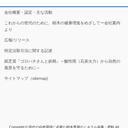
会社概要・認定・主な活動
これからの世代のために、樹木の健康増進をめざしてー会社案内
より
広報/リリース
特定法取引法に関する記述
紙芝居『ゴロハチさんと妖精』～酸性雨（石炭火力）から自然の
風景を守るために～
サイトマップ（sitemap)
Copyright © 現代の自然環境に必要な樹木専用のミネラル栄養・肥料 All