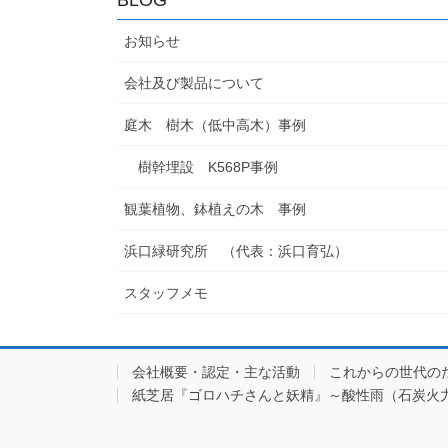
お知らせ
会社及び製品について
庭木 樹木（低中高木）事例
樹幹埋設 K568P事例
観葉植物、鉢植えの木 事例
浜口緑研究所 （代表：浜口育弘）
スタッフメモ
会社概要・認定・主な活動
これからの世代の
紙芝居『ゴロハチさんと妖精』～酸性雨（石炭火