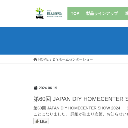
コ
ナ
ン
ビ
TOP
製品ラインアップ
テ
ゲ
ン
ー
ツ
シ
へ
ョ
ス
ン
キ
に
ッ
移
HOME
DIYホームセンターショー
プ
動
2024-06-19
第60回 JAPAN DIY HOMECENTE
第60回 JAPAN DIY HOMECENTER SHOW
ことになりました。 詳細が決まり次第、お知らせいた
Like