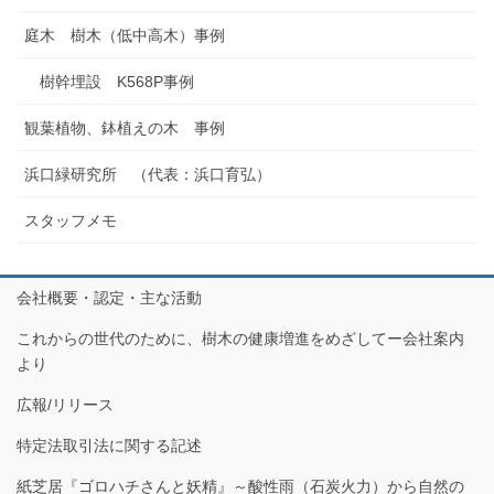
庭木 樹木（低中高木）事例
樹幹埋設 K568P事例
観葉植物、鉢植えの木 事例
浜口緑研究所 （代表：浜口育弘）
スタッフメモ
会社概要・認定・主な活動
これからの世代のために、樹木の健康増進をめざしてー会社案内
より
広報/リリース
特定法取引法に関する記述
紙芝居『ゴロハチさんと妖精』～酸性雨（石炭火力）から自然の