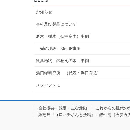
お知らせ
会社及び製品について
庭木 樹木（低中高木）事例
樹幹埋設 K568P事例
観葉植物、鉢植えの木 事例
浜口緑研究所 （代表：浜口育弘）
スタッフメモ
会社概要・認定・主な活動
これからの世代の
紙芝居『ゴロハチさんと妖精』～酸性雨（石炭火