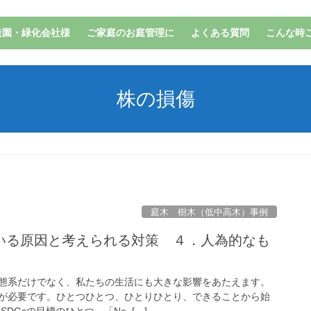
造園・緑化会社様
ご家庭のお庭管理に
よくある質問
こんな時
株の損傷
庭木 樹木（低中高木）事例
いる原因と考えられる対策 ４．人為的なも
態系だけでなく、私たちの生活にも大きな影響をあたえます。
が必要です。ひとつひとつ、ひとりひとり、できることから始
DGsの目標のひとつ 「No. […]