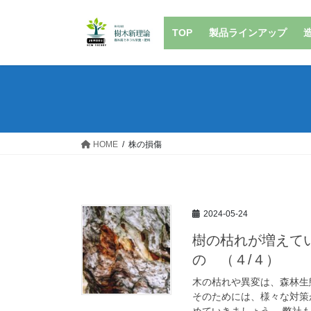
コ
ナ
ン
ビ
TOP
製品ラインアップ
テ
ゲ
ン
ー
ツ
シ
へ
ョ
ス
ン
キ
に
ッ
移
HOME
株の損傷
プ
動
2024-05-24
樹の枯れが増えて
の （４/４）
木の枯れや異変は、森林生
そのためには、様々な対策
めていきましょう。 弊社もS