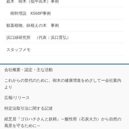
庭木 樹木（低中高木）事例
樹幹埋設 K568P事例
観葉植物、鉢植えの木 事例
浜口緑研究所 （代表：浜口育弘）
スタッフメモ
会社概要・認定・主な活動
これからの世代のために、樹木の健康増進をめざしてー会社案内
より
広報/リリース
特定法取引法に関する記述
紙芝居『ゴロハチさんと妖精』～酸性雨（石炭火力）から自然の
風景を守るために～