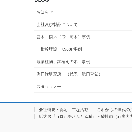
お知らせ
会社及び製品について
庭木 樹木（低中高木）事例
樹幹埋設 K568P事例
観葉植物、鉢植えの木 事例
浜口緑研究所 （代表：浜口育弘）
スタッフメモ
会社概要・認定・主な活動
これからの世代の
紙芝居『ゴロハチさんと妖精』～酸性雨（石炭火