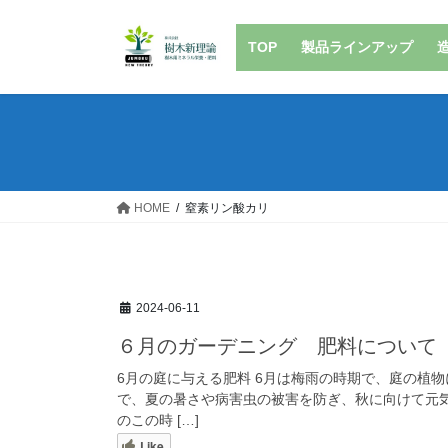
コ
ナ
ン
ビ
TOP
製品ラインアップ
テ
ゲ
ン
ー
ツ
シ
へ
ョ
ス
ン
キ
に
ッ
移
HOME
窒素リン酸カリ
プ
動
2024-06-11
６月のガーデニング 肥料について
6月の庭に与える肥料 6月は梅雨の時期で、庭の植
で、夏の暑さや病害虫の被害を防ぎ、秋に向けて元気
のこの時 […]
Like