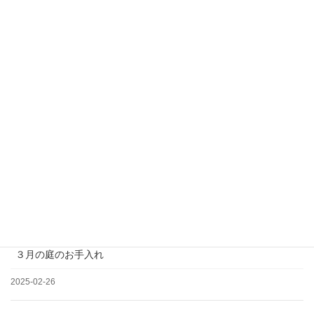
【営業時間】 平日 月～金
＊土日祝日、夏季、年末年始休業
松の剪定について
2025-03-19
３月の庭のお手入れ
2025-02-26