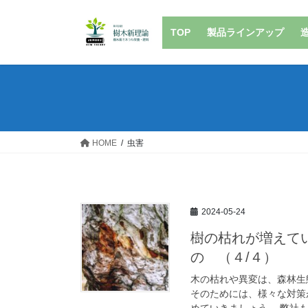
コ
ナ
ン
ビ
TOP
製品ラインアップ
テ
ゲ
ン
ー
ツ
シ
へ
ョ
ス
ン
キ
に
ッ
移
HOME
虫害
プ
動
2024-05-24
樹の枯れが増えて
の （４/４）
木の枯れや異変は、森林生
そのためには、様々な対策
めていきましょう。 弊社もS