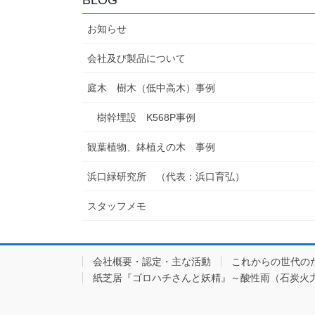
お知らせ
会社及び製品について
庭木 樹木（低中高木）事例
樹幹埋設 K568P事例
観葉植物、鉢植えの木 事例
浜口緑研究所 （代表：浜口育弘）
スタッフメモ
会社概要・認定・主な活動
これからの世代の
紙芝居『ゴロハチさんと妖精』～酸性雨（石炭火