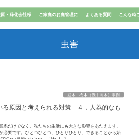
造園・緑化会社様
ご家庭のお庭管理に
よくある質問
こんな時
虫害
庭木 樹木（低中高木）事例
いる原因と考えられる対策 ４．人為的なも
態系だけでなく、私たちの生活にも大きな影響をあたえます。
が必要です。ひとつひとつ、ひとりひとり、できることから始
DGsの目標のひとつ 「No. […]