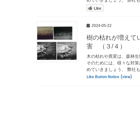
Like
2024-05-22
樹の枯れが増えて
害 （３/４）
木の枯れや異変は、森林生
そのためには、様々な対策
めていきましょう。 弊社もS
Like Button Notice
(
view
)